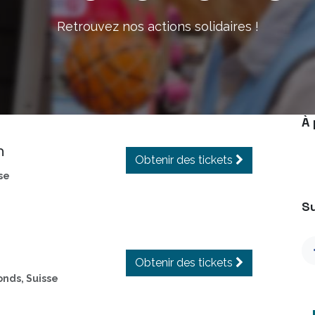
Retrouvez nos actions solidaires !
À
n
Obtenir des tickets
se
S
Obtenir des tickets
onds
,
Suisse