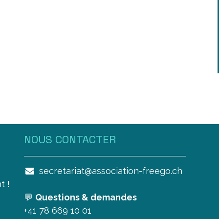
NOUS CONTAC​TER
secretariat@association-freego.ch
t !
💬
Questions & demandes
+41 78 669 10 01