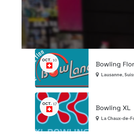
OCT.
10
Bowling Flo
Lausanne
,
Suis
OCT.
17
Bowling XL
La Chaux-de-F