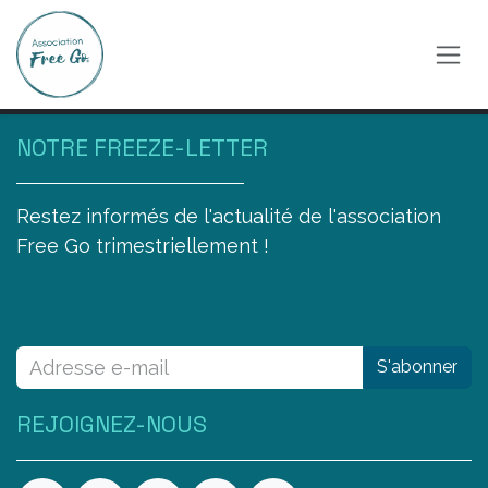
Se rendre au contenu
NOTRE FREEZE-LETTER
Restez informés de l'actualité de l'association
Free Go trimestriellement !
S'abonner
REJOIGNEZ-NOUS