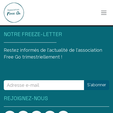
Se rendre au contenu
NOTRE FREEZE-LETTER
Restez informés de l'actualité de l'association
Free Go trimestriellement !
S'abonner
REJOIGNEZ-NOUS