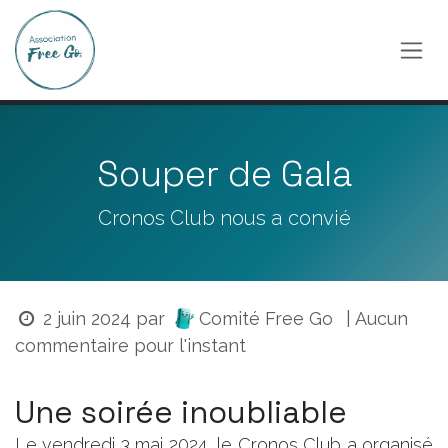
Se rendre au contenu
Souper de Gala
Cronos Club nous a convié
Comité Free Go
2 juin 2024
par
| Aucun
commentaire pour l'instant
Une soirée inoubliable
Le vendredi 3 mai 2024, le Cronos Club a organisé