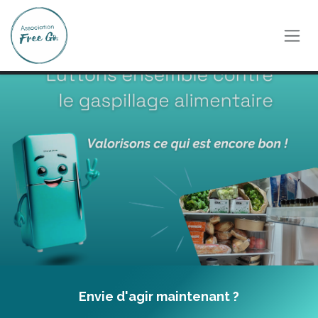
Se rendre au contenu
Envie d'
agir maintenant ?